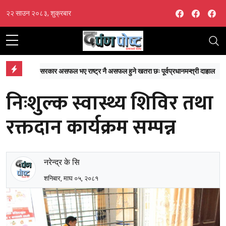
Facebook
Facebo
Fa
२२ साउन २०८३, शुक्रबार
नमन्त्री दाहाल
नेपालका पाँच खेलाडी ३२ औं विश्व चिल्ड्रेन्स बेसबलमा सहभागी हुने
निःशुल्क स्वास्थ्य शिविर तथा
रक्तदान कार्यक्रम सम्पन्न
नरेन्द्र के सि
शनिबार, माघ ०५, २०८१