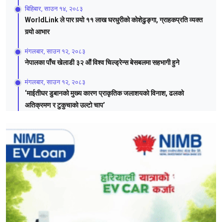
बिहिबार, साउन १४, २०८३
WorldLink ले पार गर्‍यो ११ लाख घरधुरीको कोशेढुङ्गा, ग्राहकप्रति व्यक्त
गर्‍यो आभार
मंगलबार, साउन १२, २०८३
नेपालका पाँच खेलाडी ३२ औं विश्व चिल्ड्रेन्स बेसबलमा सहभागी हुने
मंगलबार, साउन १२, २०८३
‘माईतीघर डुबानको मुख्य कारण प्राकृतिक जलाशयको विनाश, ढलको
अतिक्रमण र टुकुचाको उल्टो चाप’