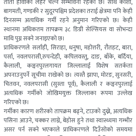
तातो हावाको लहर चल्ने सम्भावना रहेको छ। साथै कोशी,
बागमती, गण्डकी र सुदूरपश्चिम प्रदेशका तराई क्षेत्रमा पनि केही
दिनसम्म अत्यधिक गर्मी रहने अनुमान गरिएको छ। केही
स्थानमा अधिकतम तापक्रम ३८ डिग्री सेल्सियस वा सोभन्दा
माथि पुग्न सक्ने जनाइएको छ।
प्राधिकरणले सर्लाही, सिराहा, धनुषा, महोत्तरी, रौतहट, बारा,
पर्सा, नवलपरासी,रुपन्देही, कपिलवस्तु, दाङ, बाँके, बर्दिया,
कैलाली, कञ्चनपुरलगायत जिल्लालाई विशेष सतर्कता
अपनाउनुपर्ने सूचीमा राखेको छ। त्यस्तै झापा, मोरङ, सुनसरी,
चितवन, नवलपरासी (सुस्ता पूर्व), कैलाली र कञ्चनपुरलाई
अत्यधिक गर्मीको जोखिमयुक्त जिल्लाका रूपमा उल्लेख
गरिएको छ।
गर्मीका कारण शरीरको तापक्रम बढ्ने, टाउको दुख्ने, अत्यधिक
पसिना आउने, चक्कर लाग्ने, बेहोस हुने तथा स्वास्थ्यमा गम्भीर
असर पर्न सक्ने भएकाले प्राधिकरणले दिउँसोको समयमा