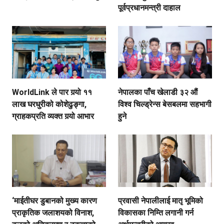
पूर्वप्रधानमन्त्री दाहाल
WorldLink ले पार गर्‍यो ११
नेपालका पाँच खेलाडी ३२ औं
लाख घरधुरीको कोशेढुङ्गा,
विश्व चिल्ड्रेन्स बेसबलमा सहभागी
ग्राहकप्रति व्यक्त गर्‍यो आभार
हुने
‘माईतीघर डुबानको मुख्य कारण
प्रवासी नेपालीलाई मातृ भूमिको
प्राकृतिक जलाशयको विनाश,
विकासका निम्ति लगानी गर्न