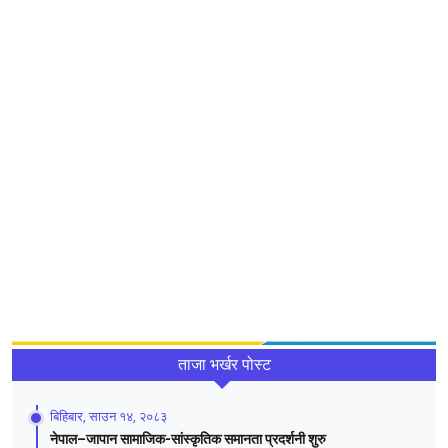
ताजा भर्खर पोस्ट
बिहिबार, साउन १४, २०८३
नेपाल–जापान सामाजिक-सांस्कृतिक समानता प्रदर्शनी शुरु