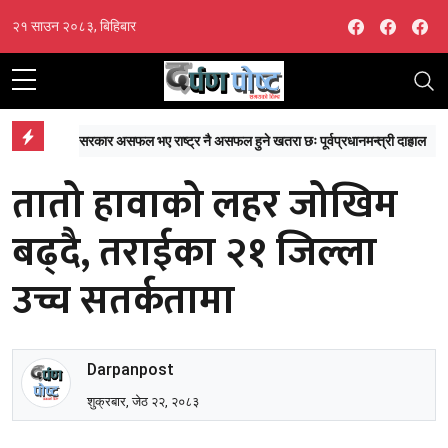
Facebook
Facebo
Fa
२१ साउन २०८३, बिहिबार
्वप्रधानमन्त्री दाहाल
नेपालका पाँच खेलाडी ३२ औं विश्व चिल्ड्रेन्स बेसबलमा सहभागी हुने
तातो हावाको लहर जोखिम
बढ्दै, तराईका २१ जिल्ला
उच्च सतर्कतामा
Darpanpost
शुक्रबार, जेठ २२, २०८३