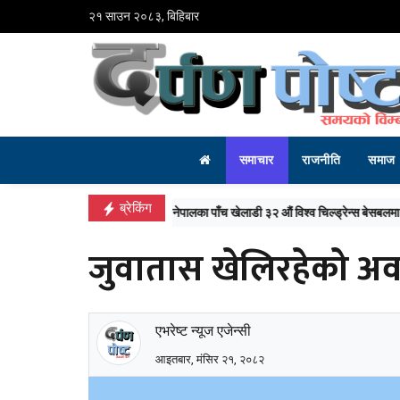
२१ साउन २०८३, बिहिबार
समाचार
राजनीति
समाज
ब्रेकिंग
‘माईतीघर डुबानको मुख्य कारण प्राकृतिक जलाशयको
जुवातास खेलिरहेको अव
एभरेष्ट न्यूज एजेन्सी
आइतबार, मंसिर २१, २०८२