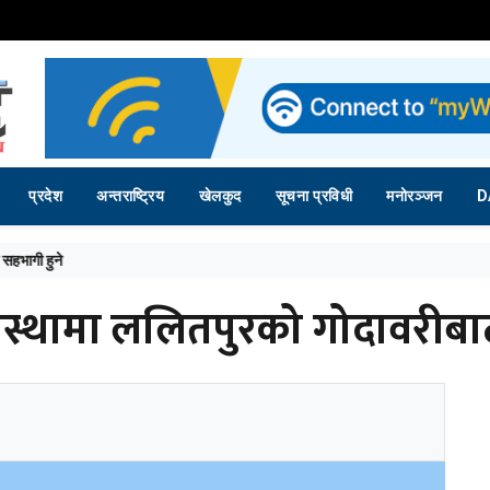
प्रदेश
अन्तराष्ट्रिय
खेलकुद
सूचना प्रविधी
मनोरञ्जन
D
 विनाश, ढलको अतिक्रमण र टुकुचाको उल्टो चाप’
स्थामा ललितपुरको गोदावरीबा