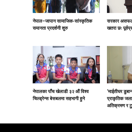
नेपाल–जापान सामाजिक-सांस्कृतिक
सरकार असफल भ
समानता प्रदर्शनी शुरु
खतरा छः पूर्वप्
नेपालका पाँच खेलाडी ३२ औं विश्व
‘माईतीघर डुबा
चिल्ड्रेन्स बेसबलमा सहभागी हुने
प्राकृतिक जल
अतिक्रमण र टु