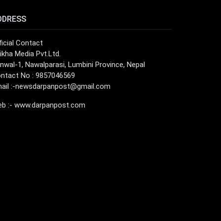
DDRESS
ficial Contact
ikha Media Pvt.Ltd.
nwal-1, Nawalparasi, Lumbini Province, Nepal
ntact No : 9857046569
ail :
-newsdarpanpost@gmail.com
b :- www.darpanpost.com