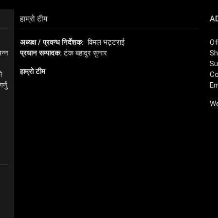
हाम्रो टीम
A
अध्यक्ष / प्रवन्ध निर्देशक:
विमल भट्टराई
Of
िन्न
प्रधान सम्पादक:
टंक बहादुर सुनार
Sh
Su
हाम्रो टीम
ो
Co
्नु
Em
We