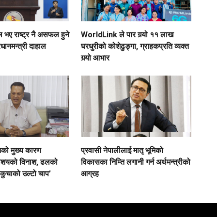
ए राष्ट्र नै असफल हुने
WorldLink ले पार गर्‍यो ११ लाख
रधानमन्त्री दाहाल
घरधुरीको कोशेढुङ्गा, ग्राहकप्रति व्यक्त
गर्‍यो आभार
नको मुख्य कारण
प्रवासी नेपालीलाई मातृ भूमिको
ाशयको विनाश, ढलको
विकासका निम्ति लगानी गर्न अर्थमन्त्रीको
कुचाको उल्टो चाप’
आग्रह