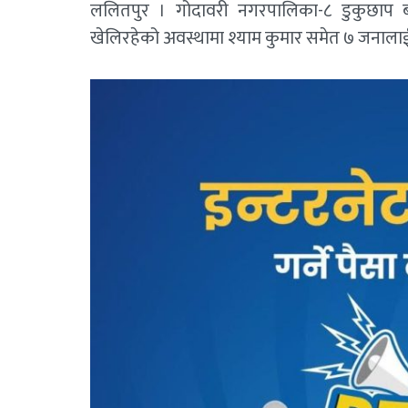
ललितपुर । गोदावरी नगरपालिका-८ डुकुछाप बस
खेलिरहेको अवस्थामा श्याम कुमार समेत ७ जनालाई प