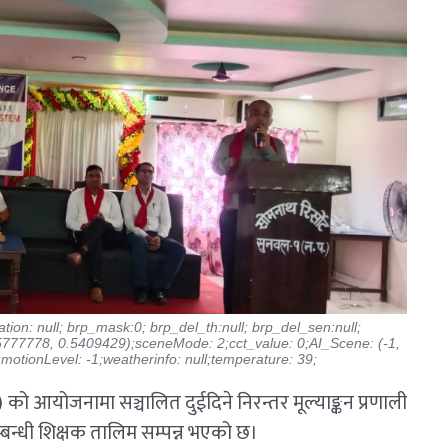
entation: null; brp_mask:0; brp_del_th:null; brp_del_sen:null;
0.5777778, 0.5409429);sceneMode: 2;cct_value: 0;AI_Scene: (-1,
;motionLevel: -1;weatherinfo: null;temperature: 39;
को आयोजनामा सञ्चालित दुईदिने निरन्तर मूल्याङ्कन प्रणाली
धी शिक्षक तालिम सम्पन्न भएको छ।