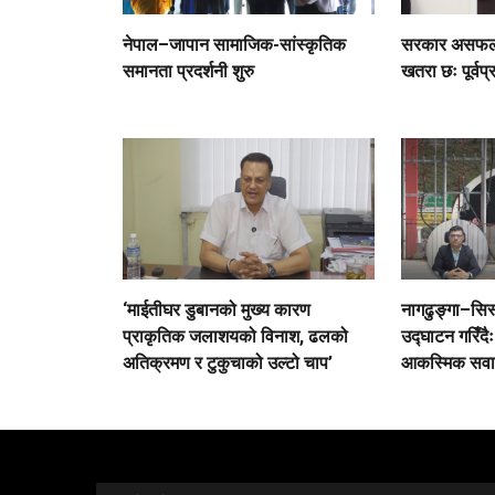
नेपाल–जापान सामाजिक-सांस्कृतिक
सरकार असफल भ
समानता प्रदर्शनी शुरु
खतरा छः पूर्वप्
‘माईतीघर डुबानको मुख्य कारण
नागढुङ्गा–सिस्
प्राकृतिक जलाशयको विनाश, ढलको
उद्घाटन गरिँदै
अतिक्रमण र टुकुचाको उल्टो चाप’
आकस्मिक सवार