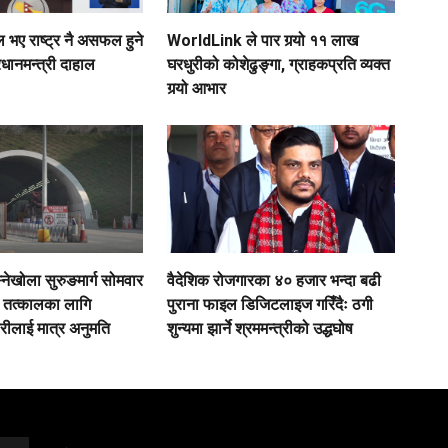
ए राष्ट्र नै असफल हुने
WorldLink ले पार गर्‍यो ११ लाख
रधानमन्त्री दाहाल
घरधुरीको कोशेढुङ्गा, ग्राहकप्रति व्यक्त
गर्‍यो आभार
नेखोला सुरुङमार्ग सोमवार
वैदेशिक रोजगारका ४० हजार भन्दा बढी
ः तत्कालका लागि
पुराना फाइल डिजिटलाइज गरिँदैः ठगी
ीलाई मात्र अनुमति
शुन्यमा झार्ने श्रममन्त्रीको उद्धघोष