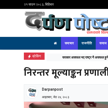
२१ साउन २०८३, बिहिबार
समाचार
राजनीति
समाज
ब्रेकिंग
नेपालका पाँच खेलाडी ३२ औं विश्व चिल्
निरन्तर मूल्याङ्कन प्रणा
Darpanpost
आइतबार, जेठ २४, २०८३