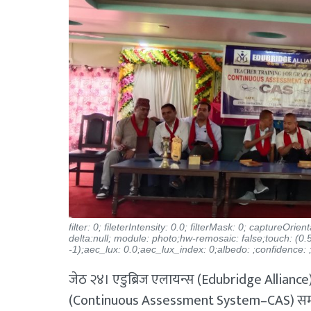
filter: 0; fileterIntensity: 0.0; filterMask: 0; captureOri
delta:null; module: photo;hw-remosaic: false;touch: (
-1);aec_lux: 0.0;aec_lux_index: 0;albedo: ;confidence: 
जेठ २४। एडुब्रिज एलायन्स (Edubridge Alliance) 
(Continuous Assessment System–CAS) सम्बन्