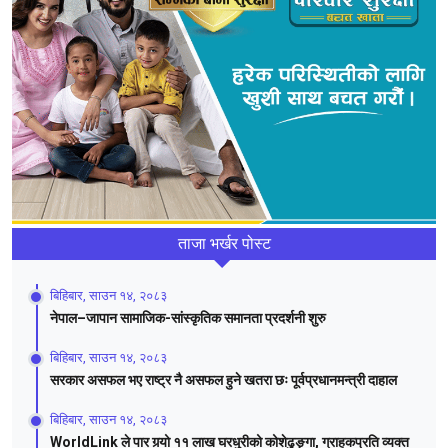
ताजा भर्खर पोस्ट
बिहिबार, साउन १४, २०८३
नेपाल–जापान सामाजिक-सांस्कृतिक समानता प्रदर्शनी शुरु
बिहिबार, साउन १४, २०८३
सरकार असफल भए राष्ट्र नै असफल हुने खतरा छः पूर्वप्रधानमन्त्री दाहाल
बिहिबार, साउन १४, २०८३
WorldLink ले पार गर्‍यो ११ लाख घरधुरीको कोशेढुङ्गा, ग्राहकप्रति व्यक्त