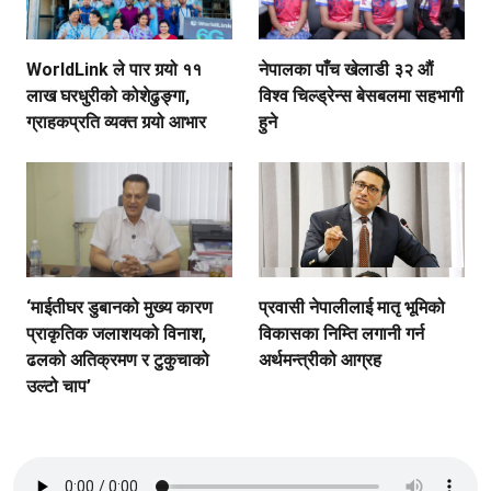
WorldLink ले पार गर्‍यो ११
नेपालका पाँच खेलाडी ३२ औं
लाख घरधुरीको कोशेढुङ्गा,
विश्व चिल्ड्रेन्स बेसबलमा सहभागी
ग्राहकप्रति व्यक्त गर्‍यो आभार
हुने
‘माईतीघर डुबानको मुख्य कारण
प्रवासी नेपालीलाई मातृ भूमिको
प्राकृतिक जलाशयको विनाश,
विकासका निम्ति लगानी गर्न
ढलको अतिक्रमण र टुकुचाको
अर्थमन्त्रीको आग्रह
उल्टो चाप’