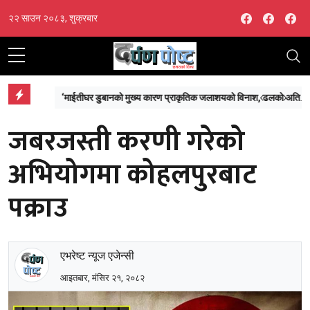
Facebook
Facebo
Fa
२२ साउन २०८३, शुक्रबार
‘माईतीघर डुबानको मुख्य कारण प्राकृतिक जलाशयको विनाश, ढलको अतिक्रमण र टुकुचाको उल्टो चाप’
गी हुने
जबरजस्ती करणी गरेको
अभियोगमा कोहलपुरबाट
पक्राउ
एभरेष्ट न्यूज एजेन्सी
आइतबार, मंसिर २१, २०८२