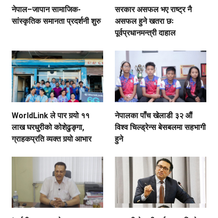
नेपाल–जापान सामाजिक-
सरकार असफल भए राष्ट्र नै
सांस्कृतिक समानता प्रदर्शनी शुरु
असफल हुने खतरा छः
पूर्वप्रधानमन्त्री दाहाल
WorldLink ले पार गर्‍यो ११
नेपालका पाँच खेलाडी ३२ औं
लाख घरधुरीको कोशेढुङ्गा,
विश्व चिल्ड्रेन्स बेसबलमा सहभागी
ग्राहकप्रति व्यक्त गर्‍यो आभार
हुने