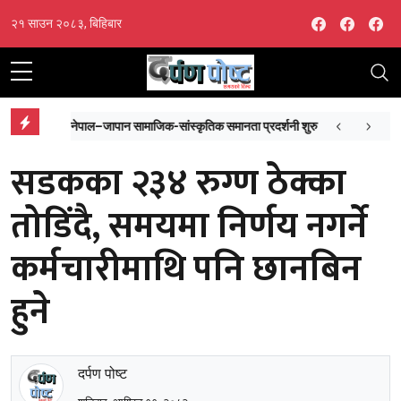
Facebook
Facebo
Fa
२१ साउन २०८३, बिहिबार
नेपाल–जापान सामाजिक-सांस्कृतिक समानता प्रदर्शनी शुरु
सरका
सडकका २३४ रुग्ण ठेक्का
तोडिंदै, समयमा निर्णय नगर्ने
कर्मचारीमाथि पनि छानबिन
हुने
दर्पण पोष्ट