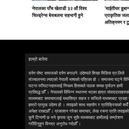
नेपालका पाँच खेलाडी ३२ औं विश्व
‘माईतीघर डुबा
चिल्ड्रेन्स बेसबलमा सहभागी हुने
प्राकृतिक जल
अतिक्रमण र टु
हाम्रो बारेमा
दर्पण पोष्ट समाजको दर्पण बनाउने .उद्देश्यले शिखा मिडिया प्रा.लिले
संञ्चालनमा ल्याएको नेपाली भाषाको पत्रिका हो । समाजमा घट्ने विभ
घटना परीघटनाहरुलाई निपक्ष्य हिसाबले पाठक समक्ष पुर्याउन हामी
प्रतिवद्ध छौँ । नेपालको विभिन्न स्थानमा भएका हाम्रा संवाददाताहरुक
माध्यमबाट समाचारलाई यथासिघ्र सहज र सजिलो माध्यमबाट प्रवहा गर
हाम्रो प्रमुख उद्देश्य हो । तपाइको साथ सहयोग र प्रतिक्रियाको सधैँ
अपेक्षा राख्दछौँ । प्रकाशन गरेका समाचार, लेख रचना प्रति तपाइको
कुनै टिप्पणी छ भने कृपया जुन सुकै माध्यमबाट हामीलाई सम्प्रेशण
गरीदिनुहुन विनम्र अनुरोध गर्दछौँ ।