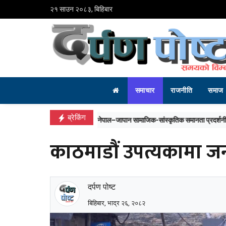
२१ साउन २०८३, बिहिबार
समाचार
राजनीति
समाज
ब्रेकिंग
सरकार असफल भए राष्ट्र नै असफल हुने खतरा छः पूर्व
काठमाडौं उपत्यकामा जन
दर्पण पोष्ट
बिहिबार, भाद्र २६, २०८२