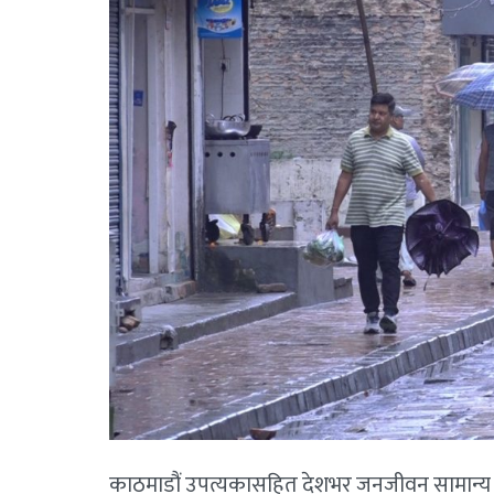
काठमाडौं उपत्यकासहित देशभर जनजीवन सामान्य 