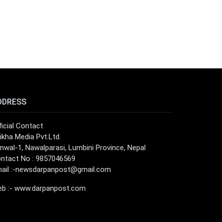
DDRESS
ficial Contact
ikha Media Pvt.Ltd.
nwal-1, Nawalparasi, Lumbini Province, Nepal
ntact No : 9857046569
ail :
-newsdarpanpost@gmail.com
b :- www.darpanpost.com