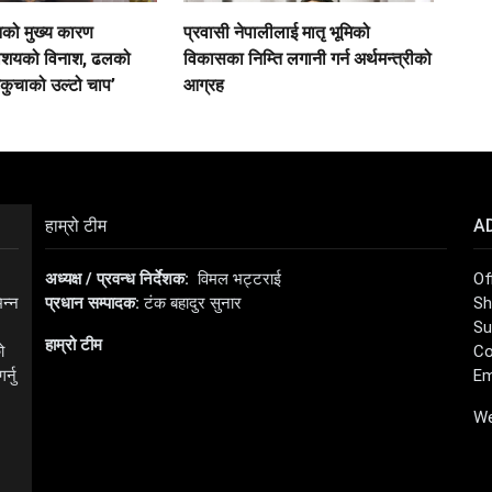
नको मुख्य कारण
प्रवासी नेपालीलाई मातृ भूमिको
ाशयको विनाश, ढलको
विकासका निम्ति लगानी गर्न अर्थमन्त्रीको
कुचाको उल्टो चाप’
आग्रह
हाम्रो टीम
A
अध्यक्ष / प्रवन्ध निर्देशक:
विमल भट्टराई
Of
िन्न
प्रधान सम्पादक:
टंक बहादुर सुनार
Sh
Su
हाम्रो टीम
ो
Co
्नु
Em
We