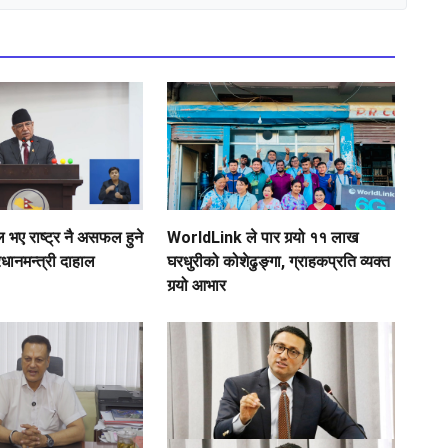
ए राष्ट्र नै असफल हुने
WorldLink ले पार गर्‍यो ११ लाख
रधानमन्त्री दाहाल
घरधुरीको कोशेढुङ्गा, ग्राहकप्रति व्यक्त
गर्‍यो आभार