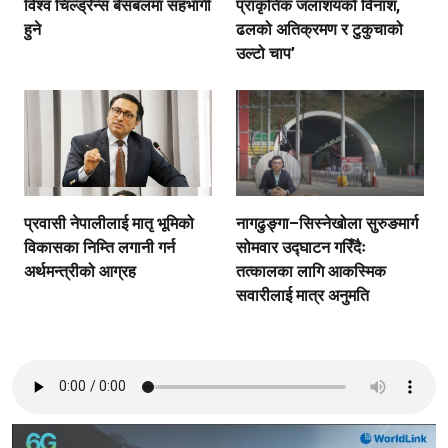
विश्व चिल्ड्रेन्स बेसबलमा सहभागी
प्राकृतिक जलाशयको विनाश,
हुने
ढलको अतिक्रमण र टुकुचाको
उल्टो चाप’
प्रवासी नेपालीलाई मातृ भूमिको
नागढुङ्गा–सिस्नेखोला सुरुङमार्ग
विकासका निम्ति लगानी गर्न
सोमवार उद्घाटन गरिँदैः
अर्थमन्त्रीको आग्रह
तत्कालका लागि आकस्मिक
सवारीलाई मात्र अनुमति