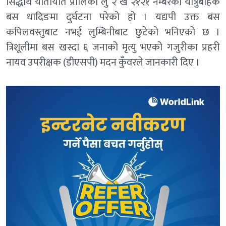
सिद्धार्थ यातायात प्रालिको लु २ ख २१२१ नम्बरको यात्रुबाहक
बस धादिङमा दुर्घटना परेको हो । यद्यपी उक्त बस
कपिलवस्तुबाट नभई लुम्बिनीबाट छुटेको भनिएको छ ।
त्रिशूलीमा बस खस्दा ६ जनाको मृत्यु भएको गजुरीका प्रहरी
नायव उपरीक्षक (डीएसपी) मदन कुँवरले जानकारी दिए ।