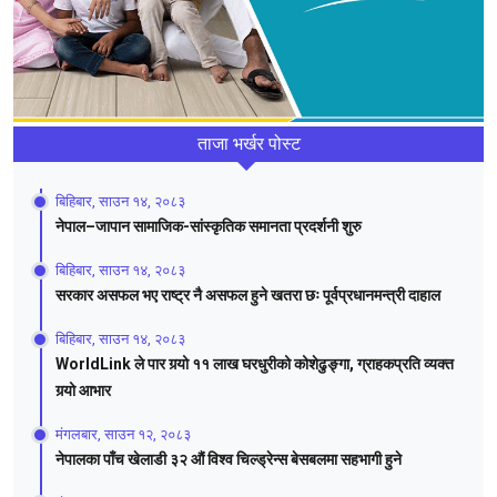
ताजा भर्खर पोस्ट
बिहिबार, साउन १४, २०८३
नेपाल–जापान सामाजिक-सांस्कृतिक समानता प्रदर्शनी शुरु
बिहिबार, साउन १४, २०८३
सरकार असफल भए राष्ट्र नै असफल हुने खतरा छः पूर्वप्रधानमन्त्री दाहाल
बिहिबार, साउन १४, २०८३
WorldLink ले पार गर्‍यो ११ लाख घरधुरीको कोशेढुङ्गा, ग्राहकप्रति व्यक्त
गर्‍यो आभार
मंगलबार, साउन १२, २०८३
नेपालका पाँच खेलाडी ३२ औं विश्व चिल्ड्रेन्स बेसबलमा सहभागी हुने