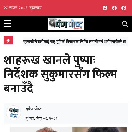
Facebook
Facebo
Fa
२२ साउन २०८३, शुक्रबार
‘माईतीघर डुबानको मुख्य कारण प्राकृतिक जलाशयको विनाश, ढलको अतिक्रमण र टुकुचाको उल्टो चाप’
प्रवासी नेपालीलाई मातृ भूमिको विकासका निम्ति लगानी गर्न अर्थमन्त्रीको आग्रह
नेपाल–जापा
शाहरूख खानले पुष्पाः
निर्देशक सुकुमारसँग फिल्म
बनाउँदै
दर्पण पोष्ट
बुधबार, चैत्र ०६, २०८१