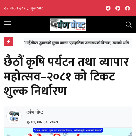
Facebook
Facebo
Fa
२२ साउन २०८३, शुक्रबार
‘माईतीघर डुबानको मुख्य कारण प्राकृतिक जलाशयको विनाश, ढलको अतिक्रमण र टुकुचाको उल्टो चाप’
 हुने
छैठौं कृषि पर्यटन तथा व्यापार
महोत्सव–२०८१ को टिकट
शुल्क निर्धारण
दर्पण पोष्ट
बुधबार, माघ ३०, २०८१