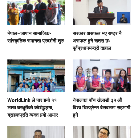
नेपाल–जापान सामाजिक-
सरकार असफल भए राष्ट्र नै
सांस्कृतिक समानता प्रदर्शनी शुरु
असफल हुने खतरा छः
पूर्वप्रधानमन्त्री दाहाल
WorldLink ले पार गर्‍यो ११
नेपालका पाँच खेलाडी ३२ औं
लाख घरधुरीको कोशेढुङ्गा,
विश्व चिल्ड्रेन्स बेसबलमा सहभागी
ग्राहकप्रति व्यक्त गर्‍यो आभार
हुने