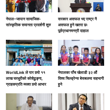
नेपाल–जापान सामाजिक-
सरकार असफल भए राष्ट्र नै
सांस्कृतिक समानता प्रदर्शनी शुरु
असफल हुने खतरा छः
पूर्वप्रधानमन्त्री दाहाल
WorldLink ले पार गर्‍यो ११
नेपालका पाँच खेलाडी ३२ औं
लाख घरधुरीको कोशेढुङ्गा,
विश्व चिल्ड्रेन्स बेसबलमा सहभागी
ग्राहकप्रति व्यक्त गर्‍यो आभार
हुने