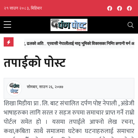
Facebook
Facebo
Fa
२१ साउन २०८३, बिहिबार
‘माईतीघर डुबानको मुख्य कारण प्राकृतिक जलाशयको विनाश, ढलको अतिक्रमण र टुकुचाको उल्टो चाप’
प्रवासी नेपालीलाई मातृ भूमिको विकासका निम्ति लगानी गर्न अर्थमन्त्रीको आग्रह
तपाईको पोस्ट
सोमबार, साउन २६, २०७७
शिखा मिडीया प्रा . लि. बाट संचालित दर्पण पोष्ट नेपाली , अंग्रेजी
भाषाहरुका लागि सरल र सहज रुपमा समाचार प्राप्त गर्ने राम्रो
पोर्टल समेत हो । यसमा तपाईले आफ्नो लेख रचना,
कथा,कबिता साथै समाजमा घटेका घटनाहरुलाई समाचार