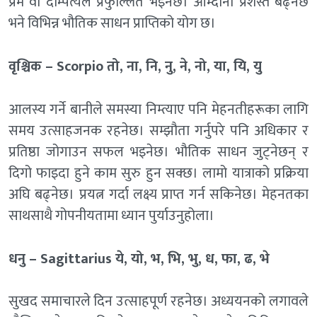
प्रेम वा दाम्पत्यले प्रफुल्लित भइनेछ। आम्दानी प्रशस्तै बढ्नेछ
भने विभिन्न भौतिक साधन प्राप्तिको योग छ।
वृश्चिक – Scorpio तो, ना, नि, नु, ने, नो, या, यि, यु
आलस्य गर्ने बानीले समस्या निम्त्याए पनि मेहनतीहरूका लागि
समय उत्साहजनक रहनेछ। सम्झौता गर्नुपरे पनि अधिकार र
प्रतिष्ठा जोगाउन सफल भइनेछ। भौतिक साधन जुट्नेछन् र
दिगो फाइदा हुने काम सुरु हुन सक्छ। लामो यात्राको प्रक्रिया
अघि बढ्नेछ। प्रयत्न गर्दा लक्ष्य प्राप्त गर्न सकिनेछ। मेहनतका
साथसाथै गोपनीयतामा ध्यान पुर्याउनुहोला।
धनु – Sagittarius ये, यो, भ, भि, भु, ध, फा, ढ, भे
सुखद समाचारले दिन उत्साहपूर्ण रहनेछ। अध्ययनको लगावले