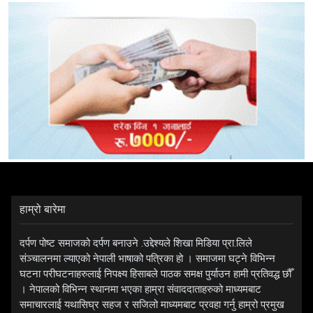
हाम्रो बारेमा
दर्पण पोष्ट समाजको दर्पण बनाउने .उद्देश्यले शिखा मिडिया प्रा.लिले
संञ्चालनमा ल्याएको नेपाली भाषाको पत्रिका हो । समाजमा घट्ने विभिन्न
घटना परीघटनाहरुलाई निपक्ष्य हिसाबले पाठक समक्ष पुर्याउन हामी प्रतिवद्ध छौँ
। नेपालको विभिन्न स्थानमा भएका हाम्रा संवाददाताहरुको माध्यमबाट
समाचारलाई यथासिघ्र सहज र सजिलो माध्यमबाट प्रवहा गर्नु हाम्रो प्रमुख