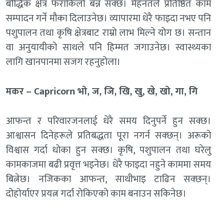
बौद्धिक क्षेत्र फराकिलो बन्न सक्छ। मेहनतले प्रतिष्ठित काम
सम्पादन गर्ने मौका दिलाउनेछ। व्यापारमा धेरै फाइदा नभए पनि
पशुपालन तथा कृषि क्षेत्रबाट राम्रो लाभ मिल्ने योग छ। सन्तान
वा अनुयायीको साथले पनि हिम्मत जगाउनेछ। स्वास्थ्यका
लागि खानपानमा सजग रहनुहोला।
मकर – Capricorn भो, ज, जि, खि, खु, खे, खो, गा, गि
आफन्त र परिवारजनलाई धेरै समय दिनुपर्ने हुन सक्छ।
आश्वासन दिनेहरूले प्रतिबद्धता पूरा नगर्न सक्छन्। अरूको
विश्वास गर्दा धोका हुन सक्छ। कृषि, पशुपालन तथा घरेलु
कामकाजमा बढी प्रवृत्त भइनेछ। धेरै फाइदा नहुने काममा समय
बित्नेछ। नजिकका आफन्त, साथीभाइ टाढिन सक्छन्।
दोहोर्याएर प्रयत्न गर्दा राेकिएकाे काम बनाउन सकिनेछ।