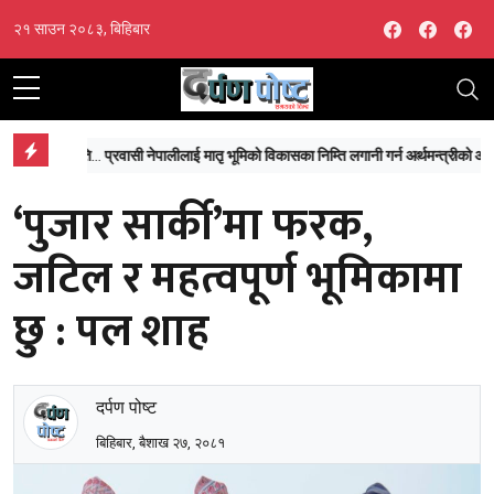
Facebook
Facebo
Fa
२१ साउन २०८३, बिहिबार
‘माईतीघर डुबानको मुख्य कारण प्राकृतिक जलाशयको विनाश, ढलको अतिक्रमण र टुकुचाको उल्टो चाप’
प्रवासी नेपालीलाई मातृ भूमिको विकासका निम्ति लगानी गर्न अर्थमन्त्रीको आग्रह
‘पुजार सार्की’मा फरक,
जटिल र महत्वपूर्ण भूमिकामा
छु : पल शाह
दर्पण पोष्ट
बिहिबार, बैशाख २७, २०८१