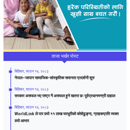
ताजा भर्खर पोस्ट
बिहिबार, साउन १४, २०८३
नेपाल–जापान सामाजिक-सांस्कृतिक समानता प्रदर्शनी शुरु
बिहिबार, साउन १४, २०८३
सरकार असफल भए राष्ट्र नै असफल हुने खतरा छः पूर्वप्रधानमन्त्री दाहाल
बिहिबार, साउन १४, २०८३
WorldLink ले पार गर्‍यो ११ लाख घरधुरीको कोशेढुङ्गा, ग्राहकप्रति व्यक्त
गर्‍यो आभार