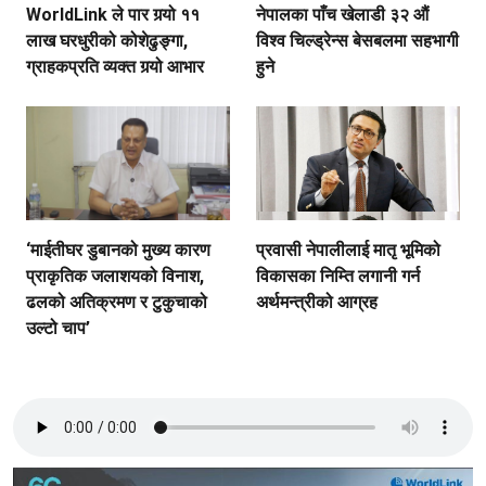
WorldLink ले पार गर्‍यो ११
नेपालका पाँच खेलाडी ३२ औं
लाख घरधुरीको कोशेढुङ्गा,
विश्व चिल्ड्रेन्स बेसबलमा सहभागी
ग्राहकप्रति व्यक्त गर्‍यो आभार
हुने
‘माईतीघर डुबानको मुख्य कारण
प्रवासी नेपालीलाई मातृ भूमिको
प्राकृतिक जलाशयको विनाश,
विकासका निम्ति लगानी गर्न
ढलको अतिक्रमण र टुकुचाको
अर्थमन्त्रीको आग्रह
उल्टो चाप’