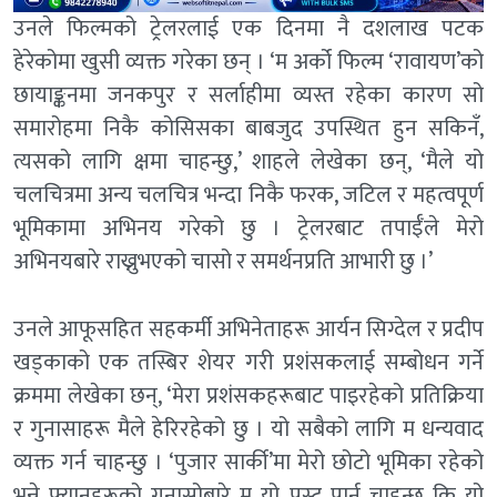
उनले फिल्मको ट्रेलरलाई एक दिनमा नै दशलाख पटक
हेरेकोमा खुसी व्यक्त गरेका छन् । ‘म अर्को फिल्म ‘रावायण’को
छायाङ्कनमा जनकपुर र सर्लाहीमा व्यस्त रहेका कारण सो
समारोहमा निकै कोसिसका बाबजुद उपस्थित हुन सकिनँ,
त्यसको लागि क्षमा चाहन्छु,’ शाहले लेखेका छन्, ‘मैले यो
चलचित्रमा अन्य चलचित्र भन्दा निकै फरक, जटिल र महत्वपूर्ण
भूमिकामा अभिनय गरेको छु । ट्रेलरबाट तपाईँले मेरो
अभिनयबारे राख्नुभएको चासो र समर्थनप्रति आभारी छु ।’
उनले आफूसहित सहकर्मी अभिनेताहरू आर्यन सिग्देल र प्रदीप
खड्काको एक तस्बिर शेयर गरी प्रशंसकलाई सम्बोधन गर्ने
क्रममा लेखेका छन्, ‘मेरा प्रशंसकहरूबाट पाइरहेको प्रतिक्रिया
र गुनासाहरू मैले हेरिरहेको छु । यो सबैको लागि म धन्यवाद
व्यक्त गर्न चाहन्छु । ‘पुजार सार्की’मा मेरो छोटो भूमिका रहेको
भन्ने फ्यानहरूको गुनासोबारे म यो प्रस्ट पार्न चाहन्छु कि यो