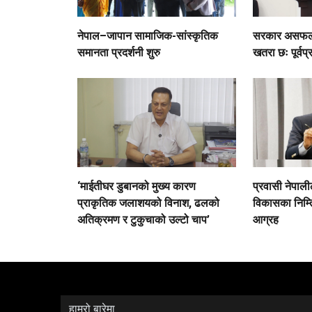
नेपाल–जापान सामाजिक-सांस्कृतिक
सरकार असफल भ
समानता प्रदर्शनी शुरु
खतरा छः पूर्वप्
‘माईतीघर डुबानको मुख्य कारण
प्रवासी नेपाली
प्राकृतिक जलाशयको विनाश, ढलको
विकासका निम्ति
अतिक्रमण र टुकुचाको उल्टो चाप’
आग्रह
हाम्रो बारेमा