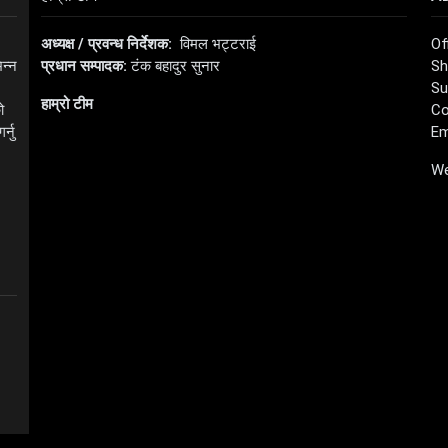
अध्यक्ष / प्रवन्ध निर्देशक:
विमल भट्टराई
Of
िन्न
प्रधान सम्पादक:
टंक बहादुर सुनार
Sh
Su
हाम्रो टीम
ो
Co
्नु
Em
We