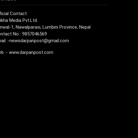
ficial Contact
ikha Media Pvt.Ltd.
nwal-1, Nawalparasi, Lumbini Province, Nepal
ntact No : 9857046569
ail :
-newsdarpanpost@gmail.com
b :- www.darpanpost.com