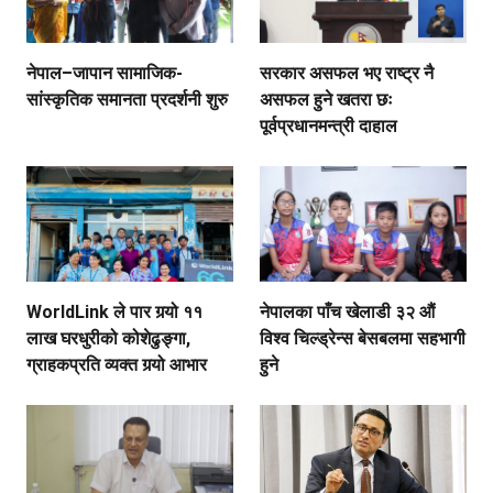
नेपाल–जापान सामाजिक-
सरकार असफल भए राष्ट्र नै
सांस्कृतिक समानता प्रदर्शनी शुरु
असफल हुने खतरा छः
पूर्वप्रधानमन्त्री दाहाल
WorldLink ले पार गर्‍यो ११
नेपालका पाँच खेलाडी ३२ औं
लाख घरधुरीको कोशेढुङ्गा,
विश्व चिल्ड्रेन्स बेसबलमा सहभागी
ग्राहकप्रति व्यक्त गर्‍यो आभार
हुने