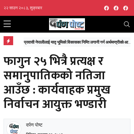
Facebook
Facebo
Fa
२२ साउन २०८३, शुक्रबार
‘माईतीघर डुबानको मुख्य कारण प्राकृतिक जलाशयको विनाश, ढलको अतिक्रमण र टुकुचाको उल्टो चाप’
प्रवासी नेपालीलाई मातृ भूमिको विकासका निम्ति लगानी गर्न अर्थमन्त्रीको आग्रह
फागुन २५ भित्रै प्रत्यक्ष र
समानुपातिकको नतिजा
आउँछ : कार्यवाहक प्रमुख
निर्वाचन आयुक्त भण्डारी
दर्पण पोष्ट