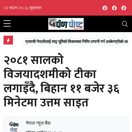
Facebook
Facebo
Fa
२२ साउन २०८३, शुक्रबार
‘माईतीघर डुबानको मुख्य कारण प्राकृतिक जलाशयको विनाश, ढलको अतिक्रमण र टुकुचाको उल्टो चाप’
प्रवासी नेपालीलाई मातृ भूमिको विकासका निम्ति लगानी गर्न अर्थमन्त्रीको आग्रह
ने
२०८१ सालको
विजयादशमीको टीका
लगाइँदै, बिहान ११ बजेर ३६
मिनेटमा उत्तम साइत
नेपाल न्युज बैंक