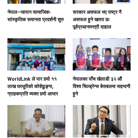
नेपाल–जापान सामाजिक-
सरकार असफल भए राष्ट्र नै
सांस्कृतिक समानता प्रदर्शनी शुरु
असफल हुने खतरा छः
पूर्वप्रधानमन्त्री दाहाल
WorldLink ले पार गर्‍यो ११
नेपालका पाँच खेलाडी ३२ औं
लाख घरधुरीको कोशेढुङ्गा,
विश्व चिल्ड्रेन्स बेसबलमा सहभागी
ग्राहकप्रति व्यक्त गर्‍यो आभार
हुने