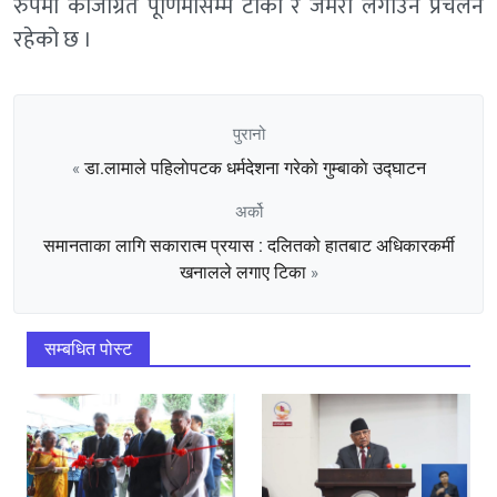
रुपमा कोजाग्रत पूर्णिमासम्म टीका र जमरा लगाउने प्रचलन
रहेको छ ।
पुरानो
डा.लामाले पहिलाेपटक धर्मदेशना गरेकाे गुम्बाकाे उद्घाटन
«
अर्को
समानताका लागि सकारात्म प्रयास : दलितको हातबाट अधिकारकर्मी
खनालले लगाए टिका
»
सम्बधित पोस्ट